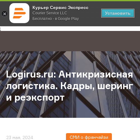
Курьер Сервис Экспресс
Установить
Courier Service LLC
Бесплатно - в Google Play
Главная
О компании
Новости
Logirus.ru: Антикризисная логист
;
Logirus.ru: Антикризисная
логистика. Кадры, шеринг
и реэкспорт
СМИ о франчайзи
23 мая, 2024