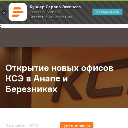
Курьер Сервис Экспресс
Установить
Courier Service LLC
Бесплатно - в Google Play
Главная
О компании
Новости
Открытие новых офисов КСЭ в Ан
;
Открытие новых офисов
КСЭ в Анапе и
Березниках
уведомления
04 ноября, 2020