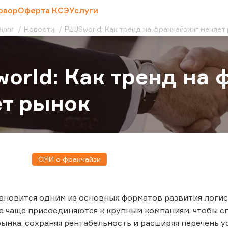
овор
Оферта КСЭ
Услуги
ании
Новости
PLUSworld: Как тренд на франчайзинг меняе
orld: Как тренд на 
т рынок
СМИ о франчайзи
ановится одним из основных форматов развития логист
е чаще присоединяются к крупным компаниям, чтобы 
нка, сохраняя рентабельность и расширяя перечень усл