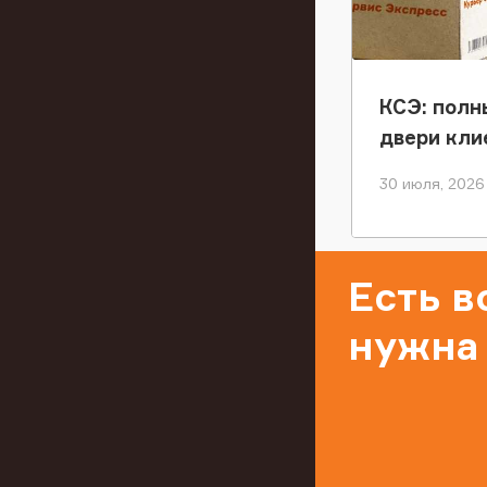
КСЭ: полн
двери кли
30 июля, 2026
Есть 
нужна