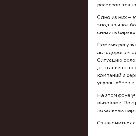
ресурсов, техн
Одно из них – 
«под крыло» бо
снизить барьер
Помимо регулят
автодорогам, а
Ситуацию ослож
доставки на по
компаний и сер
угрозы сбоев и
На этом фоне у
вызовами. Во ф
локальных парт
Ознакомиться 