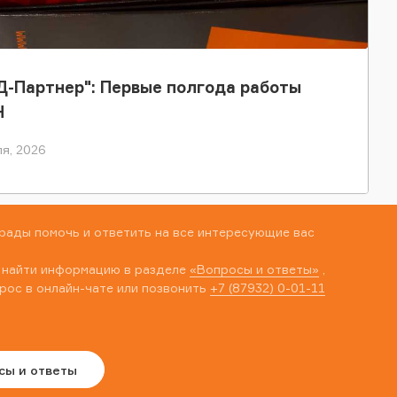
-Партнер": Первые полгода работы
Н
я, 2026
рады помочь и ответить на все интересующие вас
 найти информацию в разделе
«Вопросы и ответы»
,
рос в онлайн-чате или позвонить
+7 (87932) 0-01-11
сы и ответы