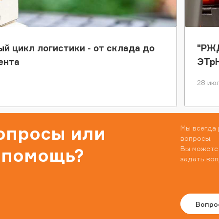
ый цикл логистики - от склада до
"РЖД
ента
ЭТр
28 июл
вопросы или
Мы всегда 
вопросы.
Вы можете
 помощь?
задать воп
Вопро