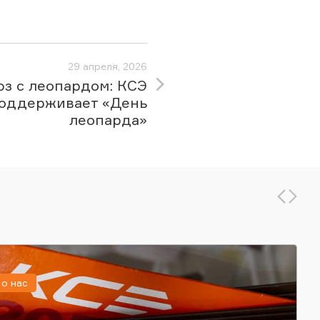
29 апреля, 2026
з с леопардом: КСЭ
оддерживает «День
леопарда»
о нас