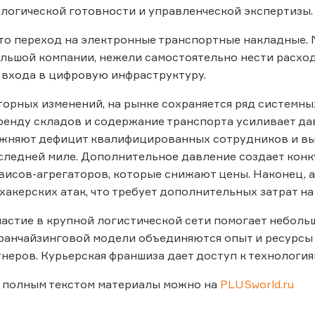
ологической готовности и управленческой экспертизы.
это переход на электронные транспортные накладные.
льшой компании, нежели самостоятельно нести расхо
 входа в цифровую инфраструктуру.
орных изменений, на рынке сохраняется ряд системных
ренду складов и содержание транспорта усиливает да
няют дефицит квалифицированных сотрудников и высо
следней миле. Дополнительное давление создает конк
висов-агрегаторов, которые снижают цены. Наконец,
 хакерских атак, что требует дополнительных затрат н
частие в крупной логистической сети помогает неболь
ранчайзинговой модели объединяются опыт и ресурсы
неров. Курьерская франшиза дает доступ к технологи
с полным текстом материалы можно на
PLUSworld.ru