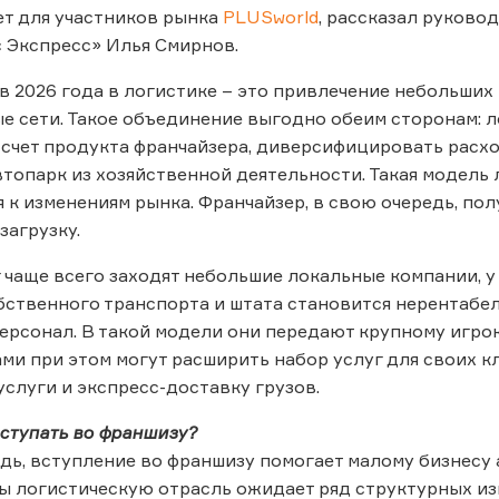
ет для участников рынка
PLUSworld
, рассказал руково
 Экспресс» Илья Смирнов.
в 2026 года в логистике – это привлечение небольших
 сети. Такое объединение выгодно обеим сторонам: 
а счет продукта франчайзера, диверсифицировать расх
топарк из хозяйственной деятельности. Такая модель
 к изменениям рынка. Франчайзер, в свою очередь, по
загрузку.
 чаще всего заходят небольшие локальные компании, у 
ственного транспорта и штата становится нерентабел
персонал. В такой модели они передают крупному игро
сами при этом могут расширить набор услуг для своих
услуги и экспресс-доставку грузов.
ступать во франшизу?
дь, вступление во франшизу помогает малому бизнесу
ы логистическую отрасль ожидает ряд структурных и