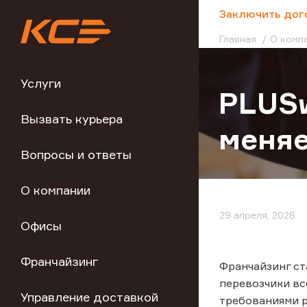
;
Заключить дог
Главная
О комп
Услуги
PLUSw
Вызвать курьера
меняе
Вопросы и ответы
О компании
29 апреля, 2026
Офисы
Франчайзинг
Франчайзинг ст
перевозчики вс
Управление доставкой
требованиями ры