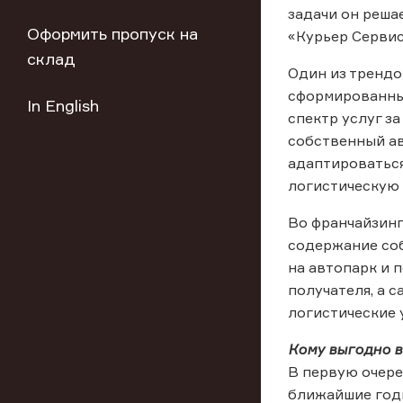
задачи он реша
Оформить пропуск на
«Курьер Сервис
склад
Один из трендо
сформированные
In English
спектр услуг з
собственный ав
адаптироваться
логистическую 
Во франчайзинг
содержание соб
на автопарк и 
получателя, а 
логистические 
Кому выгодно в
В первую очере
ближайшие год