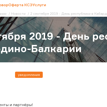
овор
Оферта КСЭ
Услуги
ании
Новости
2 сентября 2019 - День республики в Кабар
тября 2019 - День р
рдино-Балкарии
уведомления
енты и партнёры!