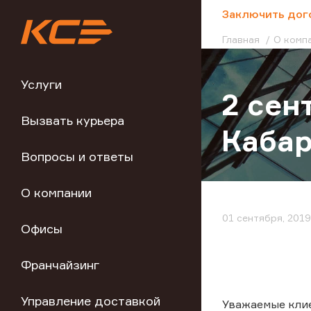
;
Заключить дог
Главная
О комп
Услуги
2 сен
Вызвать курьера
Каба
Вопросы и ответы
О компании
01 сентября, 2019
Офисы
Франчайзинг
Управление доставкой
Уважаемые кли