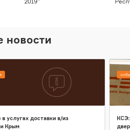
2019”
Респ
е новости
я
соб
 в услугах доставки в/из
КСЭ:
ки Крым
двер