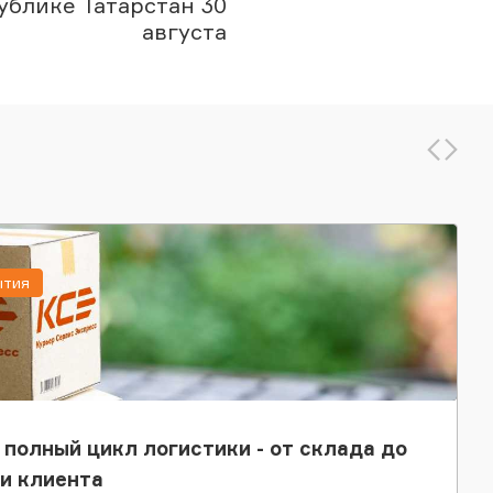
ублике Татарстан 30
августа
ытия
 полный цикл логистики - от склада до
и клиента