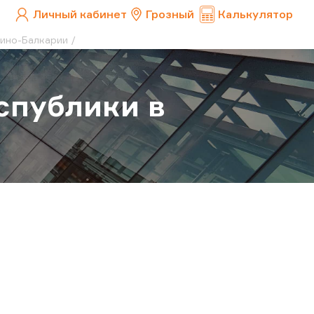
Личный кабинет
Грозный
Калькулятор
дино-Балкарии
еспублики в