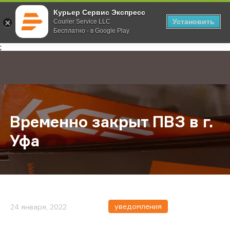
Курьер Сервис Экспресс
Установить
Courier Service LLC
Бесплатно - в Google Play
Главная
О компании
Новости
Временно закрыт ПВЗ в г. Уфа
;
Временно закрыт ПВЗ в г.
Уфа
уведомления
24 января, 2022