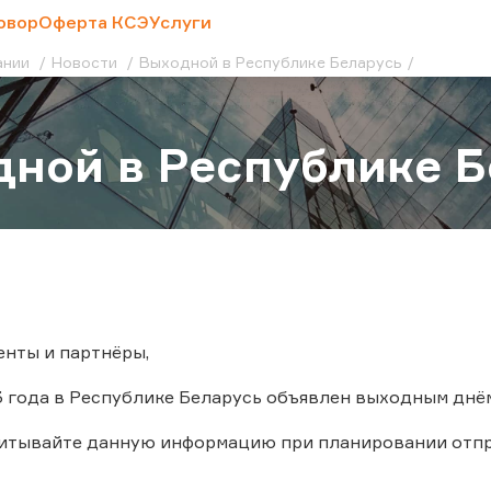
овор
Оферта КСЭ
Услуги
ании
Новости
Выходной в Республике Беларусь
ной в Республике Б
нты и партнёры,
3 года в Республике Беларусь объявлен выходным днё
читывайте данную информацию при планировании отпр