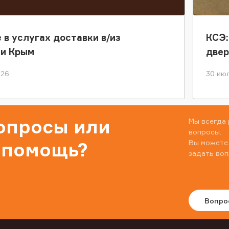
 в услугах доставки в/из
КСЭ:
ки Крым
двер
026
30 июл
вопросы или
Мы всегда 
вопросы.
Вы можете
 помощь?
задать воп
Вопро