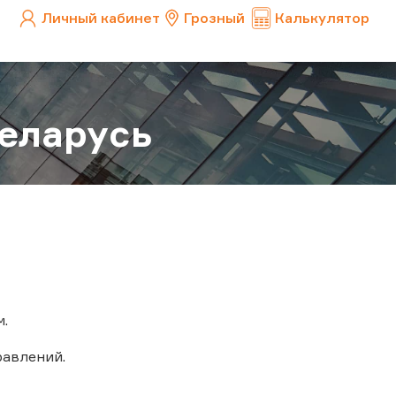
Личный кабинет
Грозный
Калькулятор
еларусь
м.
авлений.