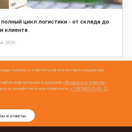
 полный цикл логистики - от склада до
и клиента
я, 2026
рады помочь и ответить на все интересующие вас
 найти информацию в разделе
«Вопросы и ответы»
,
рос в онлайн-чате или позвонить
+7 (87932) 0-01-11
сы и ответы