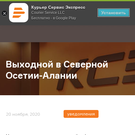
Курьер Сервис Экспресс
Установить
Courier Service LLC
Бесплатно - в Google Play
Главная
О компании
Новости
Выходной в Северной Осетии-Ал
;
Выходной в Северной
Осетии-Алании
уведомления
20 ноября, 2020