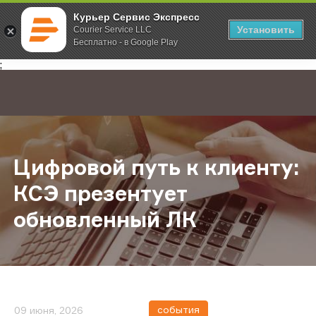
Курьер Сервис Экспресс
Установить
Courier Service LLC
Бесплатно - в Google Play
Главная
О компании
Новости
Цифровой путь к клиенту: КСЭ пр
;
Цифровой путь к клиенту:
КСЭ презентует
обновленный ЛК
события
09 июня, 2026