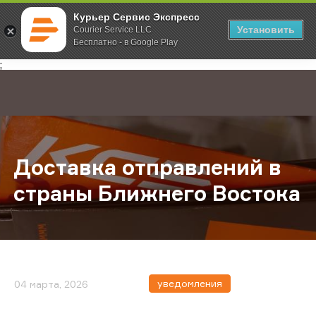
Курьер Сервис Экспресс
Установить
Courier Service LLC
Бесплатно - в Google Play
Главная
О компании
Новости
Доставка отправлений в страны Б
;
Доставка отправлений в
страны Ближнего Востока
уведомления
04 марта, 2026