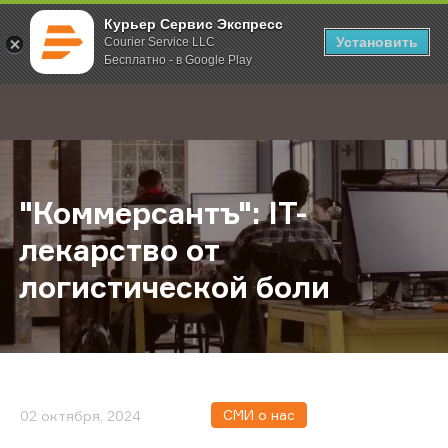
Курьер Сервис Экспресс
Установить
Courier Service LLC
Бесплатно - в Google Play
Главная
О компании
Новости
"Коммерсантъ": IT-лекарство от л
;
"Коммерсантъ": IT-
лекарство от
логистической боли
СМИ о нас
02 октября, 2024