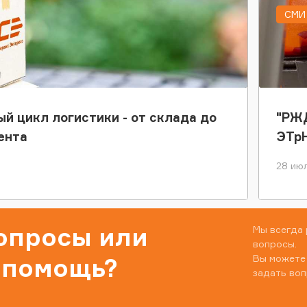
СМИ 
ый цикл логистики - от склада до
"РЖД
ента
ЭТр
28 июл
вопросы или
Мы всегда 
вопросы.
Вы можете
 помощь?
задать воп