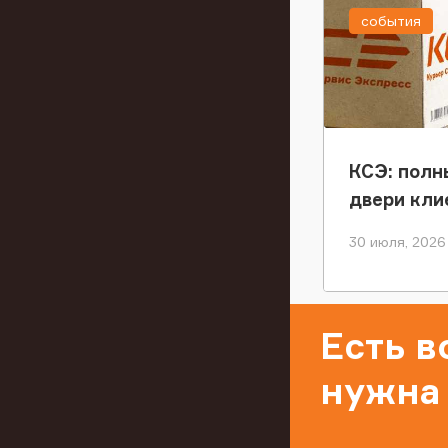
события
КСЭ: полн
двери кли
30 июля, 2026
Есть 
нужна