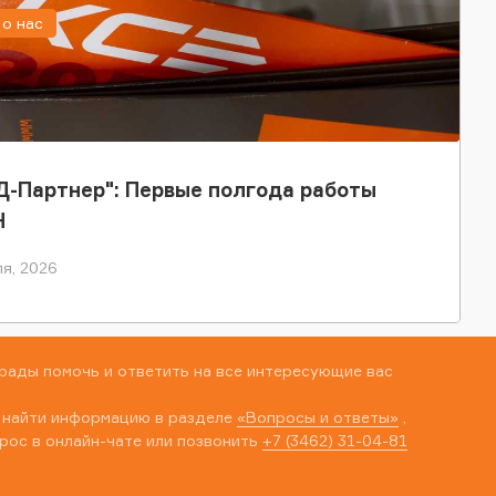
о нас
-Партнер": Первые полгода работы
Н
я, 2026
рады помочь и ответить на все интересующие вас
 найти информацию в разделе
«Вопросы и ответы»
,
рос в онлайн-чате или позвонить
+7 (3462) 31-04-81