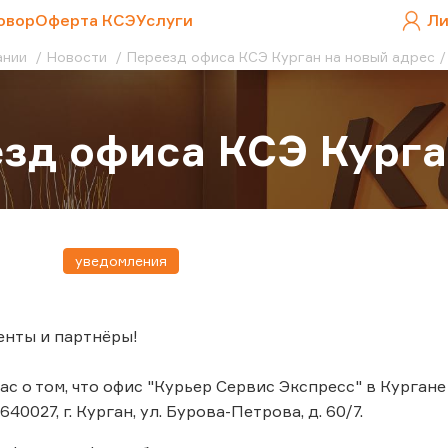
овор
Оферта КСЭ
Услуги
Ли
ании
Новости
Переезд офиса КСЭ Курган на новый адрес
зд офиса КСЭ Курга
уведомления
енты и партнёры!
с о том, что офис "Курьер Сервис Экспресс" в Кургане 
40027, г. Курган, ул. Бурова-Петрова, д. 60/7.