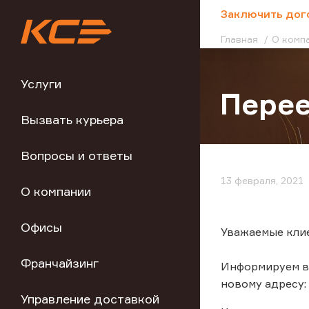
;
Заключить дог
Главная
О комп
Услуги
Перее
Вызвать курьера
Вопросы и ответы
13 февраля, 2021
О компании
Офисы
Уважаемые кли
Франчайзинг
Информируем ва
новому адресу: 6
Управление доставкой