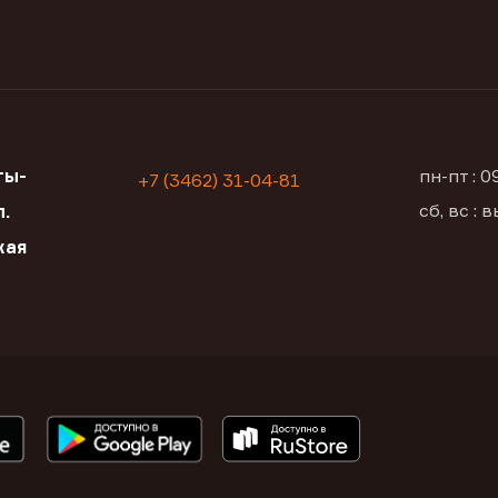
ты-
пн-пт : 
+7 (3462) 31-04-81
сб, вс :
.
кая