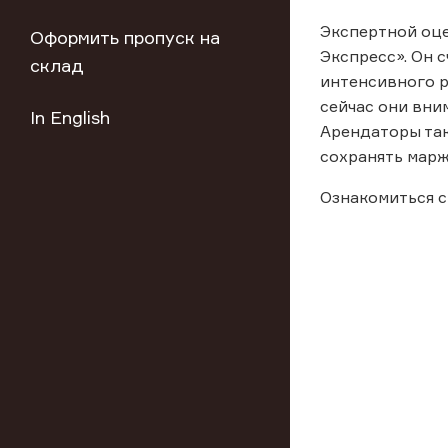
Экспертной оце
Оформить пропуск на
Экспресс». Он 
склад
интенсивного р
сейчас они вни
In English
Арендаторы так
сохранять марж
Ознакомиться с