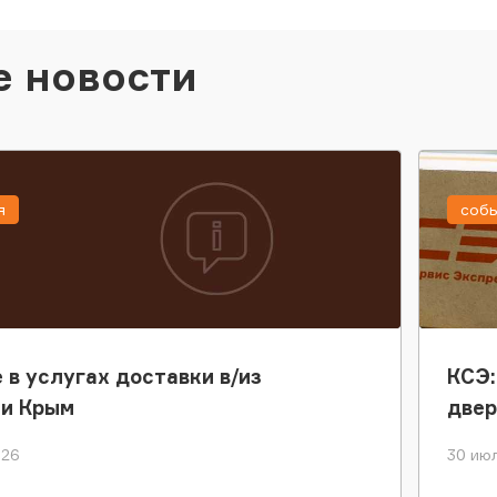
е новости
я
соб
 в услугах доставки в/из
КСЭ:
ки Крым
двер
026
30 июл