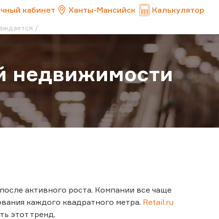
чный кабинет
Ханты-Мансийск
Калькулятор
лаждается
ой недвижимости
осле активного роста. Компании все чаще
ования каждого квадратного метра.
Retail.ru
ь этот тренд.