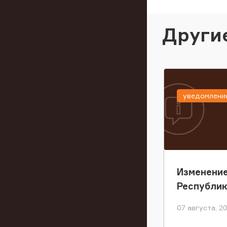
Други
уведомлени
Изменение
Республи
07 августа, 2