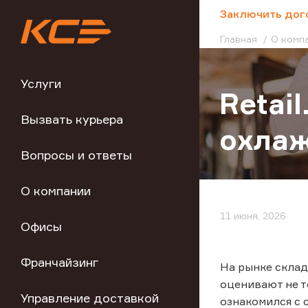
;
Заключить дог
Главная
О комп
Услуги
Retai
Вызвать курьера
охла
Вопросы и ответы
О компании
11 июня, 2026
Офисы
Франчайзинг
На рынке склад
оценивают не т
Управление доставкой
ознакомился с 