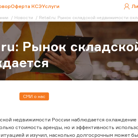
овор
Оферта КСЭ
Услуги
Ли
ании
Новости
Retail.ru: Рынок складской недвижимости ох
l.ru: Рынок складск
ждается
СМИ о нас
ской недвижимости России наблюдается охлаждение п
олько стоимость аренды, но и эффективность использ
ситуацией и изучил, насколько долгосрочным может быт