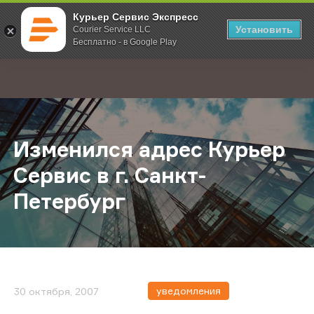
Курьер Сервис Экспресс
Установить
Courier Service LLC
Бесплатно - в Google Play
Главная
О компании
Новости
Изменился адрес Курьер Сервис в 
;
Изменился адрес Курьер
Сервис в г. Санкт-
Петербург
уведомления
30 октября, 2007