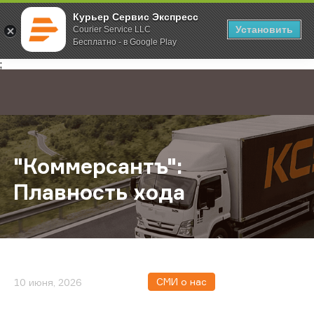
Курьер Сервис Экспресс
Установить
Courier Service LLC
Бесплатно - в Google Play
Главная
О компании
Новости
"Коммерсантъ": Плавность хода
;
"Коммерсантъ":
Плавность хода
СМИ о нас
10 июня, 2026