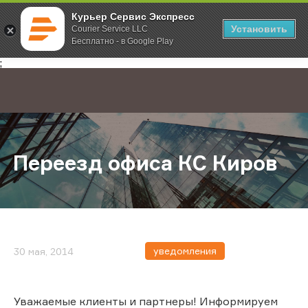
Курьер Сервис Экспресс
Установить
Courier Service LLC
Бесплатно - в Google Play
Главная
О компании
Новости
Переезд офиса КС Киров
;
Переезд офиса КС Киров
уведомления
30 мая, 2014
Уважаемые клиенты и партнеры! Информируем