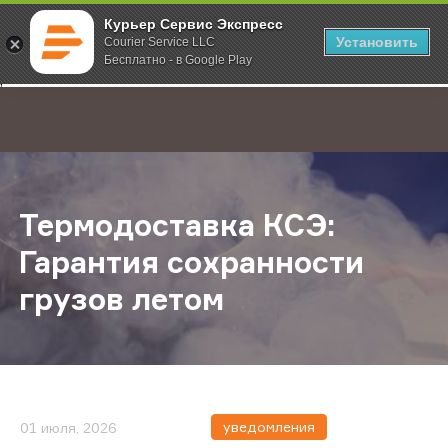
Курьер Сервис Экспресс
Установить
Courier Service LLC
Бесплатно - в Google Play
Главная
О компании
Новости
Термодоставка КСЭ: Гарантия сох
;
Термодоставка КСЭ:
Гарантия сохранности
грузов летом
уведомления
01 июля, 2026