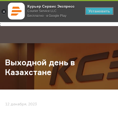
Курьер Сервис Экспресс
Установить
Courier Service LLC
Бесплатно - в Google Play
Главная
О компании
Новости
Выходной день в Казахстане
;
Выходной день в
Казахстане
12 декабря, 2023