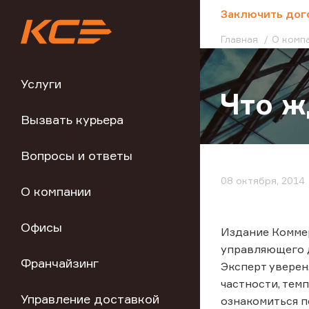
;
Заключить дог
Главная
О комп
Услуги
Что ж
Вызвать курьера
Вопросы и ответы
08 октября, 2014
О компании
Офисы
Издание Коммер
управляющего д
Франчайзинг
Эксперт уверен
частности, тем
Управление доставкой
ознакомиться п