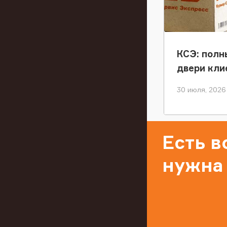
КСЭ: полн
двери кли
30 июля, 2026
Есть 
нужна