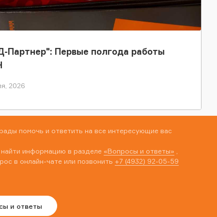
-Партнер": Первые полгода работы
Н
я, 2026
рады помочь и ответить на все интересующие вас
 найти информацию в разделе
«Вопросы и ответы»
,
рос в онлайн-чате или позвонить
+7 (4932) 92-05-59
сы и ответы