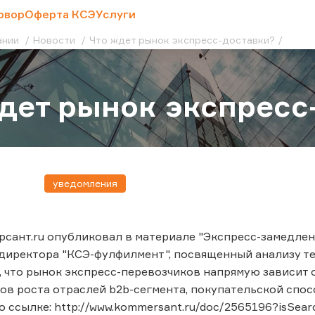
овор
Оферта КСЭ
Услуги
ании
Новости
Что ждет рынок экспресс-доставки?
дет рынок экспресс
уведомления
сант.ru опубликовал в материале "Экспресс-замедлен
иректора "КСЭ-фулфилмент", посвященный анализу те
, что рынок экспресс-перевозчиков напрямую зависит 
пов роста отраслей b2b-сегмента, покупательской спо
о ссылке: http://www.kommersant.ru/doc/2565196?isSear