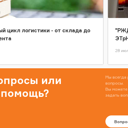
ый цикл логистики - от склада до
"РЖД
ента
ЭТр
28 июл
вопросы или
Мы всегда 
вопросы.
Вы можете
 помощь?
задать воп
Вопро