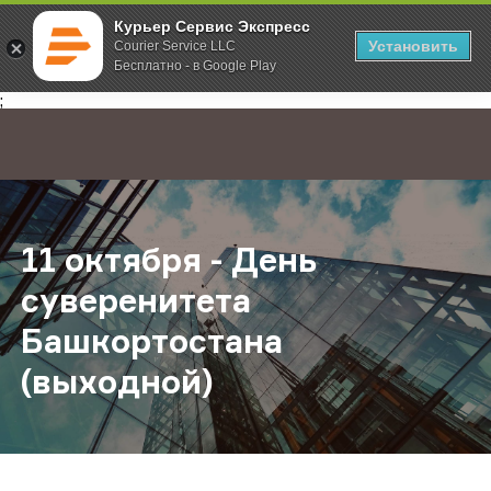
Курьер Сервис Экспресс
Установить
Courier Service LLC
Бесплатно - в Google Play
Главная
О компании
Новости
11 октября - День суверенитета Б
;
11 октября - День
суверенитета
Башкортостана
(выходной)