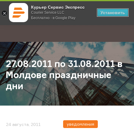
Курьер Сервис Экспресс
Установить
Courier Service LLC
Бесплатно - в Google Play
Главная
О компании
Новости
27.08.2011 по 31.08.2011 в Молд
;
27.08.2011 по 31.08.2011 в
Молдове праздничные
дни
уведомления
24 августа, 2011