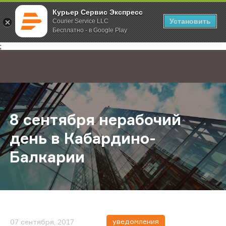
Курьер Сервис Экспресс
Установить
Courier Service LLC
Бесплатно - в Google Play
Главная
О компании
Новости
8 сентября нерабочий день в Каб
;
8 сентября нерабочий
день в Кабардино-
Балкарии
уведомления
07 сентября, 2017