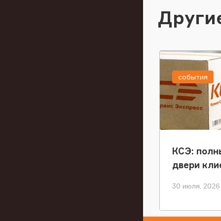
Други
события
КСЭ: полн
двери кли
30 июля, 2026