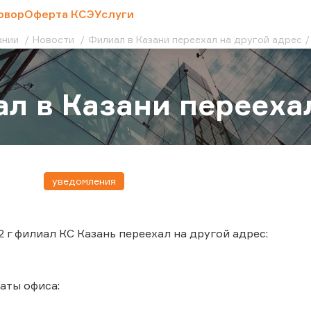
овор
Оферта КСЭ
Услуги
ании
Новости
Филиал в Казани переехал на другой адрес
л в Казани перееха
уведомления
2 г филиал КС Казань переехал на другой адрес:
аты офиса: