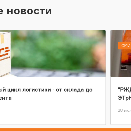
е новости
СМИ 
ый цикл логистики - от склада до
"РЖД
ента
ЭТр
28 июл