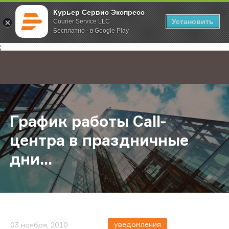
Курьер Сервис Экспресс
Установить
Courier Service LLC
Бесплатно - в Google Play
Главная
О компании
Новости
График работы Call-центра в празд
;
График работы Call-
центра в праздничные
дни...
уведомления
03 ноября, 2010