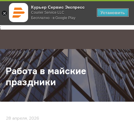
Курьер Сервис Экспресс
Установить
Courier Service LLC
Бесплатно - в Google Play
Главная
О компании
Новости
Работа в майские праздники
;
Работа в майские
праздники
28 апреля, 2026