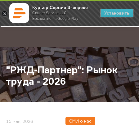
Курьер Сервис Экспресс
Установить
Courier Service LLC
Бесплатно - в Google Play
Главная
О компании
Новости
"РЖД-Партнер": Рынок труда - 202
;
"РЖД-Партнер": Рынок
труда - 2026
СМИ о нас
15 мая, 2026