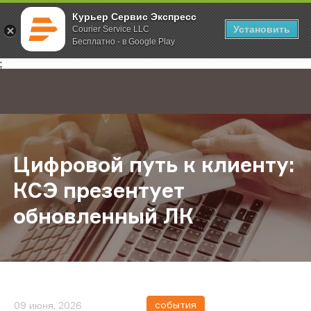
Курьер Сервис Экспресс
Установить
Courier Service LLC
Бесплатно - в Google Play
Главная
О компании
Новости
Цифровой путь к клиенту: КСЭ пр
;
Цифровой путь к клиенту:
КСЭ презентует
обновленный ЛК
события
09 июня, 2026