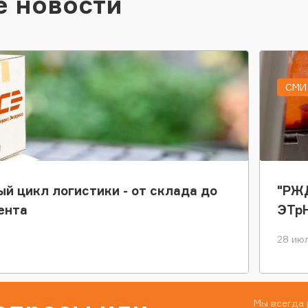
е новости
СМИ 
ый цикл логистики - от склада до
"РЖД
ента
ЭТр
28 июл
Мы всегда 