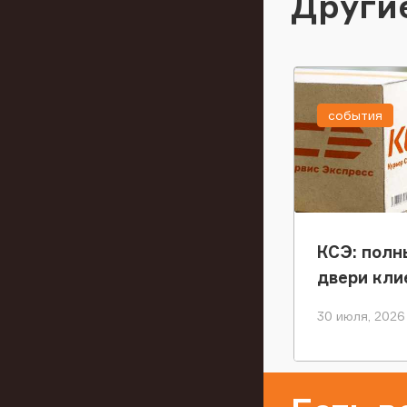
Други
события
КСЭ: полн
двери кли
30 июля, 2026