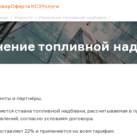
овор
Оферта КСЭ
Услуги
ании
Новости
Изменение топливной надбавки
ение топливной на
нты и партнёры,
еняется ставка топливной надбавки, рассчитываемая в
влений, согласно условиям договора.
оставляет 22% и применяется ко всем тарифам.