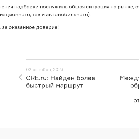
ения надбавки послужила общая ситуация на рынке, 
виационного, так и автомобильного).
 за оказанное доверие!
02 октября, 2023
CRE.ru: Найден более
Между
быстрый маршрут
об
о