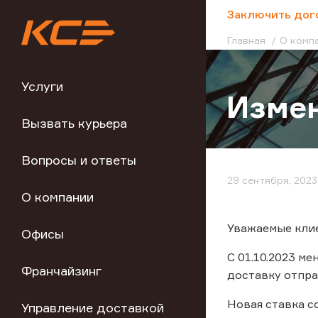
;
Заключить дог
Главная
О комп
Услуги
Измен
Вызвать курьера
Вопросы и ответы
29 сентября, 2023
О компании
Уважаемые клие
Офисы
С 01.10.2023 м
Франчайзинг
доставку отпра
Новая ставка с
Управление доставкой