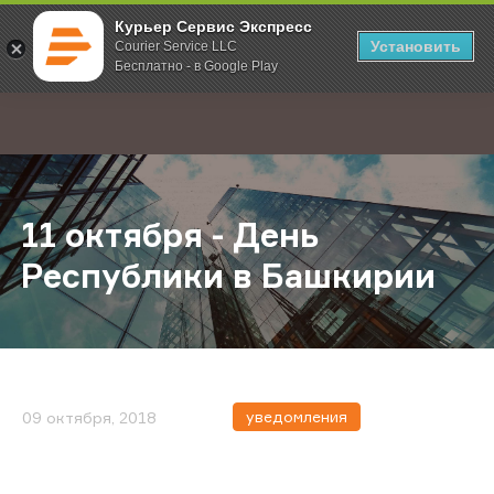
Курьер Сервис Экспресс
Установить
Courier Service LLC
Бесплатно - в Google Play
Главная
О компании
Новости
11 октября - День Республики в Б
;
11 октября - День
Республики в Башкирии
уведомления
09 октября, 2018