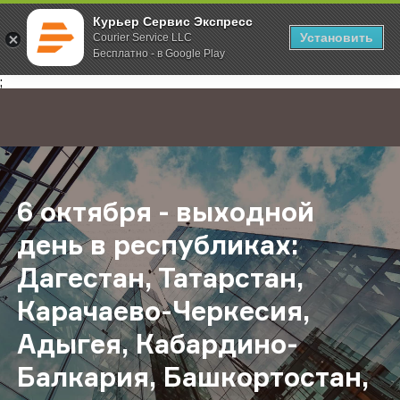
Курьер Сервис Экспресс
Установить
Courier Service LLC
Бесплатно - в Google Play
Главная
О компании
Новости
6 октября - выходной день в респ
;
6 октября - выходной
день в республиках:
Дагестан, Татарстан,
Карачаево-Черкесия,
Адыгея, Кабардино-
Балкария, Башкортостан,