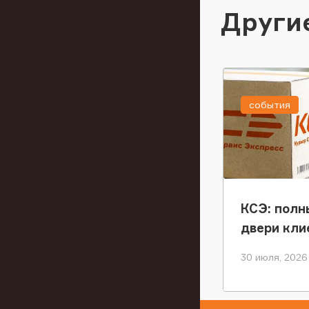
Други
события
КСЭ: полн
двери кли
30 июля, 2026