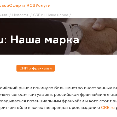
овор
Оферта КСЭ
Услуги
ании
Новости
CRE.ru: Наша марка
u: Наша марка
СМИ о франчайзи
ссийский рынок покинуло большинство иностранных вла
почему сегодня ситуация в российском франчайзинге оце
кладываться потенциальным франчайзи и кого стоит в
рит-ритейле в качестве арендаторов, изданию
CRE.ru
р