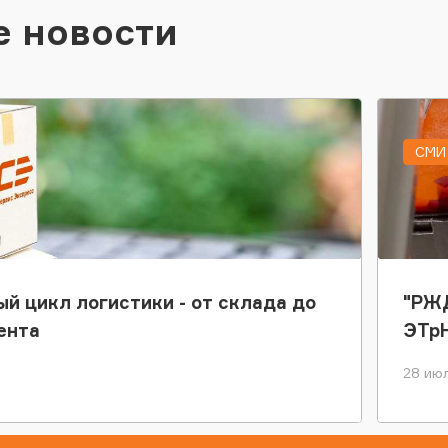
е новости
СМИ 
ый цикл логистики - от склада до
"РЖД
ента
ЭТр
28 июл