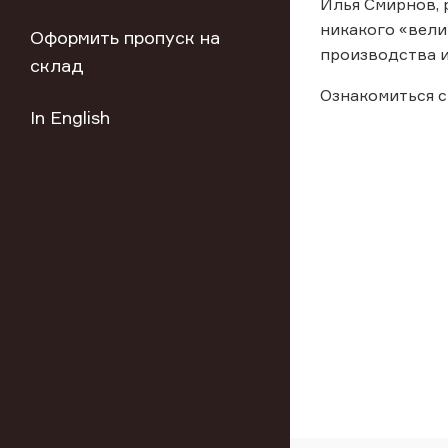
Илья Смирнов, 
никакого «вели
Оформить пропуск на
производства и
склад
Ознакомиться с
In English