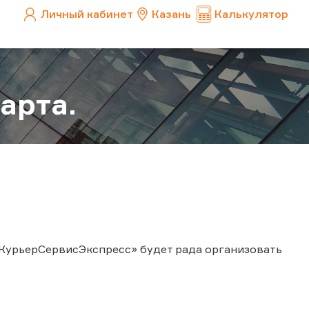
Личный кабинет
Казань
Калькулятор
арта.
КурьерСервисЭкспресс» будет рада организовать