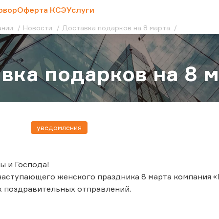
овор
Оферта КСЭ
Услуги
ании
Новости
Доставка подарков на 8 марта.
вка подарков на 8 м
уведомления
ы и Господа!
аступающего женского праздника 8 марта компания «
х поздравительных отправлений.