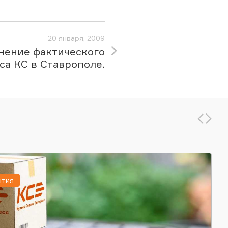
20 января, 2009
нение фактического
са КС в Ставрополе.
ытия