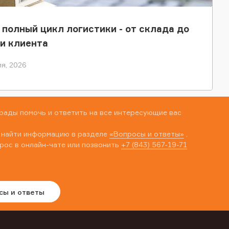
 полный цикл логистики - от склада до
и клиента
я, 2026
рады помочь и ответить на все интересующие вас
 найти информацию в разделе
«Вопросы и ответы»
,
рос в онлайн-чате или позвонить
+7 (843) 567-19-71
сы и ответы