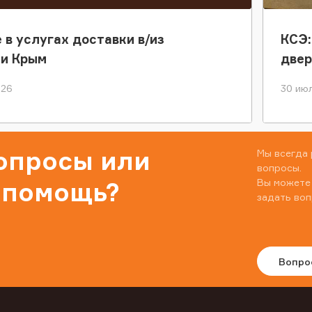
 в услугах доставки в/из
КСЭ:
ки Крым
двер
026
30 июл
вопросы или
Мы всегда 
вопросы.
Вы можете
 помощь?
задать воп
Вопро