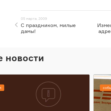
05 марта, 2009
С праздником, милые
Изме
дамы!
адре
е новости
я
соб