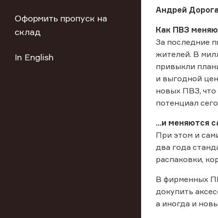
Андрей Дорог
Оформить пропуск на
Как ПВЗ меняю
склад
За последние п
жителей. В мил
In English
привыкли плани
и выгодной це
новых ПВЗ, что
потенциал сего
...и меняются 
При этом и сам
два года станд
распаковки, ко
В фирменных ПВ
докупить аксес
а иногда и нов