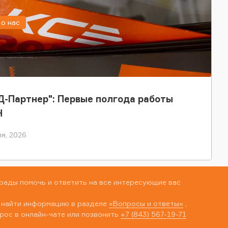
о нас
-Партнер": Первые полгода работы
Н
я, 2026
рады помочь и ответить на все интересующие вас
 найти информацию в разделе
«Вопросы и ответы»
,
рос в онлайн-чате или позвонить
+7 (843) 567-19-71