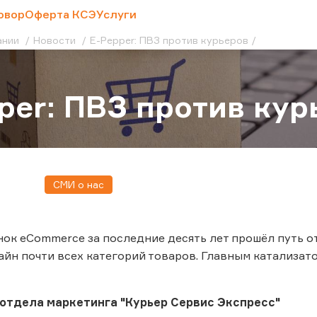
овор
Оферта КСЭ
Услуги
ании
Новости
E-Pepper: ПВЗ против курьеров
per: ПВЗ против кур
СМИ о нас
ок eCommerce за последние десять лет прошёл путь о
айн почти всех категорий товаров. Главным катализат
отдела маркетинга "Курьер Сервис Экспресс"