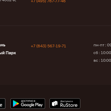
+7 (495) 787-77-48
ань
пн-пт : 
+7 (843) 567-19-71
сб : 10:
ый Парк
вс : 10: