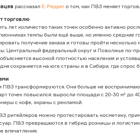
авцев
рассказал
E-Pepper
о том, как ПВЗ меняет торго
т торговлю
ять лет количество таких точек особенно активно росло
лионниках темпы были ещё выше, но именно средние г
ровать получение заказа и готовы пройти несколько
ны. Центральный федеральный округ и Поволжье по-п
 объясняется высокой плотностью населения и устояв
дня сохраняется на юге страны и в Сибири, где спрос
сами
и ПВЗ трансформируются. Они больше не воспринимаютс
арт точек повысился: выросли площади с 20-30 м² до 40
рнеры с кофе, экраны с рекламой.
З ритейлеров можно протестировать косметику, прим
суар. ПВЗ превращаются в гибрид розницы и логистики, 
ые впечатления.