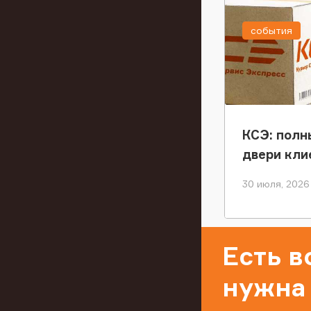
события
КСЭ: полн
двери кли
30 июля, 2026
Есть 
нужна