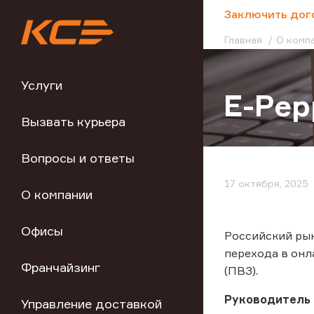
;
Заключить дог
Главная
О комп
Услуги
E-Pep
Вызвать курьера
Вопросы и ответы
17 октября, 2025
О компании
Офисы
Российский рын
перехода в онл
Франчайзинг
(ПВЗ).
Руководитель 
Управление доставкой