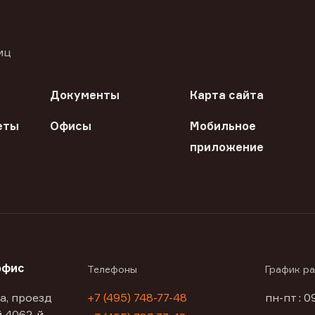
иц
Документы
Карта сайта
еты
Офисы
Мобильное
приложение
офис
Телефоны
График р
а, проезд
+7 (495) 748-77-48
пн-пт : 0
 4062-й,