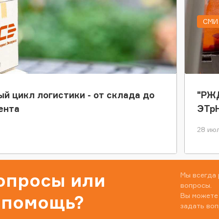
СМИ 
ый цикл логистики - от склада до
"РЖД
ента
ЭТр
28 июл
вопросы или
Мы всегда 
вопросы.
Вы можете
 помощь?
задать воп