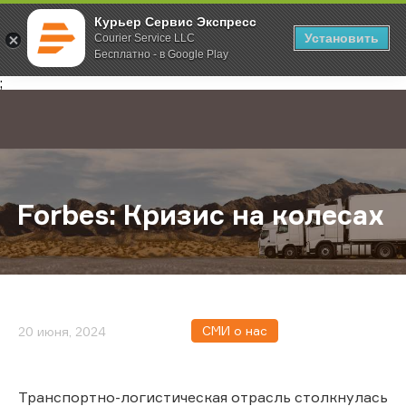
Курьер Сервис Экспресс
Установить
Courier Service LLC
Бесплатно - в Google Play
Главная
О компании
Новости
Forbes: Кризис на колесах
;
Forbes: Кризис на колесах
СМИ о нас
20 июня, 2024
Транспортно-логистическая отрасль столкнулась