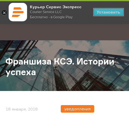
Курьер Сервис Экспресс
Установить
Courier Service LLC
Бесплатно - в Google Play
Главная
О компании
Новости
Франшиза КСЭ. Истории успеха
;
Франшиза КСЭ. Истории
успеха
уведомления
18 января, 2018