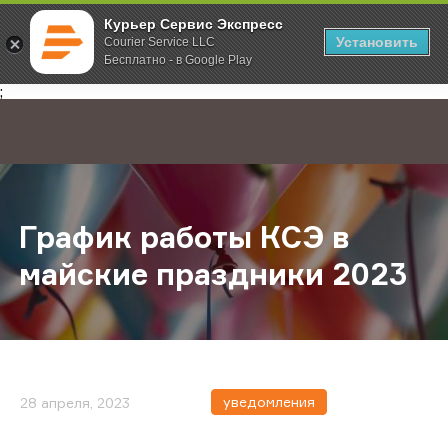
Курьер Сервис Экспресс
Установить
Courier Service LLC
Бесплатно - в Google Play
Главная
О компании
Новости
График работы КСЭ в майские пра
;
График работы КСЭ в
майские праздники 2023
уведомления
28 апреля, 2023