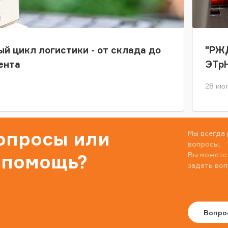
ый цикл логистики - от склада до
"РЖД
ента
ЭТр
28 июл
вопросы или
Мы всегда 
вопросы.
Вы можете
 помощь?
задать воп
Вопро