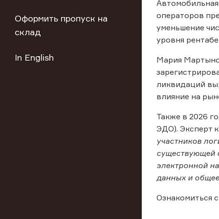
Автомобильная 
операторов пре
Оформить пропуск на
уменьшение чис
склад
уровня рентабе
In English
Мария Мартынов
зарегистрирова
ликвидаций выр
влияние на рын
Также в 2026 г
ЭДО). Эксперт к
участников лог
существующей с
электронной на
данных и общее
Ознакомиться с