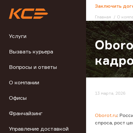
;
Заключить дог
Главная
О комп
Услуги
Oboro
Вызвать курьера
кадро
Вопросы и ответы
О компании
13 марта, 2026
Офисы
Франчайзинг
Oborot.ru
: Рос
спроса, рост ц
Управление доставкой