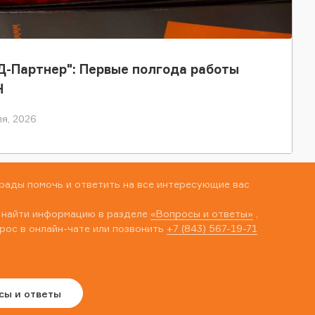
-Партнер": Первые полгода работы
Н
я, 2026
рады помочь и ответить на все интересующие вас
 найти информацию в разделе
«Вопросы и ответы»
,
рос в онлайн-чате или позвонить
+7 (843) 567-19-71
сы и ответы