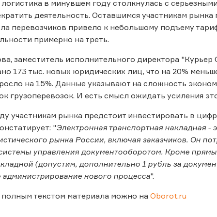
логистика в минувшем году столкнулась с серьезным
кратить деятельность. Оставшимся участникам рынка 
ла перевозчиков привело к небольшому подъему тари
льности примерно на треть.
а, заместитель исполнительного директора "Курьер Се
но 173 тыс. новых юридических лиц, что на 20% меньше,
осло на 15%. Данные указывают на сложность эконом
ок грузоперевозок. И есть смысл ожидать усиления это
оду участникам рынка предстоит инвестировать в циф
онстатирует: "
Электронная транспортная накладная - 
истического рынка России, включая заказчиков. Он пот
истемы управления документооборотом. Кроме прямых
кладной (допустим, дополнительно 1 рубль за докумен
 администрирование нового процесса
".
 полным текстом материала можно на
Oborot.ru