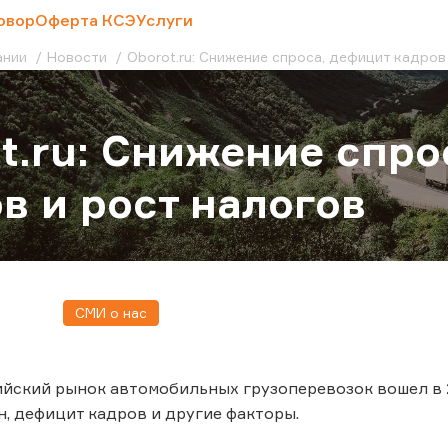
овор
Оферта КСЭ
Услуги
ании
Новости
Oborot.ru: Снижение спроса, дефицит кадров
t.ru: Снижение спро
в и рост налогов
СМИ о нас
сийский рынок автомобильных грузоперевозок вошел в 
ен, дефицит кадров и другие факторы.