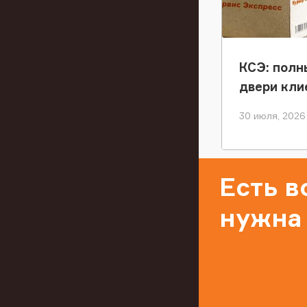
КСЭ: полн
двери кли
30 июля, 2026
Есть 
нужна