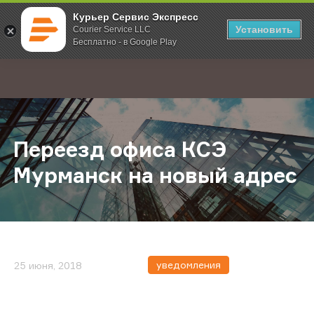
Курьер Сервис Экспресс
Установить
Courier Service LLC
Бесплатно - в Google Play
Главная
О компании
Новости
Переезд офиса КСЭ Мурманск на 
;
Переезд офиса КСЭ
Мурманск на новый адрес
уведомления
25 июня, 2018