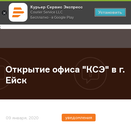
Курьер Сервис Экспресс
Установить
Courier Service LLC
Бесплатно - в Google Play
Главная
О компании
Новости
Открытие офиса "КСЭ" в г. Ейск
;
Открытие офиса "КСЭ" в г.
Ейск
уведомления
09 января, 2020