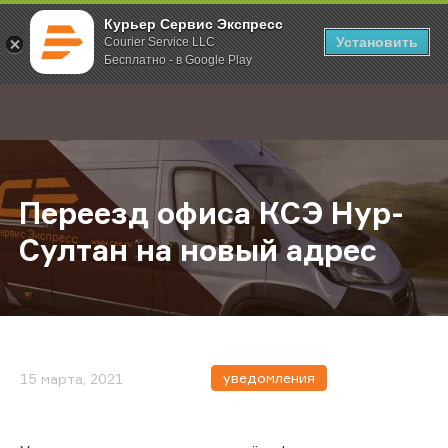
Курьер Сервис Экспресс
Установить
Courier Service LLC
Бесплатно - в Google Play
Главная
О компании
Новости
Переезд офиса КСЭ Нур-Султан на
;
Переезд офиса КСЭ Нур-
Султан на новый адрес
уведомления
15 марта, 2021