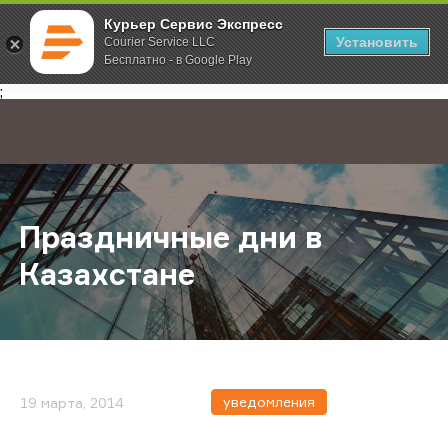
Курьер Сервис Экспресс
Установить
Courier Service LLC
Бесплатно - в Google Play
Главная
О компании
Новости
Праздничные дни в Казахстане
;
Праздничные дни в
Казахстане
уведомления
19 марта, 2014