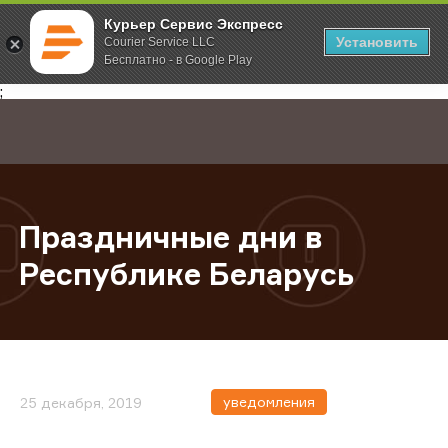
Курьер Сервис Экспресс
Установить
Courier Service LLC
Бесплатно - в Google Play
Главная
О компании
Новости
Праздничные дни в Республике Б
;
Праздничные дни в
Республике Беларусь
уведомления
25 декабря, 2019