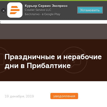
Курьер Сервис Экспресс
Установить
Courier Service LLC
Бесплатно - в Google Play
Главная
О компании
Новости
Праздничные и нерабочие дни в 
;
Праздничные и нерабочие
дни в Прибалтике
уведомления
19 декабря, 2019