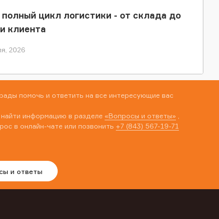
 полный цикл логистики - от склада до
и клиента
я, 2026
рады помочь и ответить на все интересующие вас
 найти информацию в разделе
«Вопросы и ответы»
,
рос в онлайн-чате или позвонить
+7 (843) 567-19-71
сы и ответы