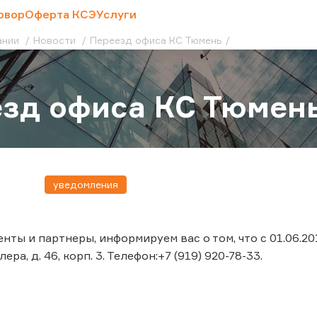
овор
Оферта КСЭ
Услуги
ании
Новости
Переезд офиса КС Тюмень
зд офиса КС Тюмен
уведомления
нты и партнеры, информируем вас о том, что с 01.06.2
ера, д. 46, корп. 3. Телефон:+7 (919) 920-78-33.