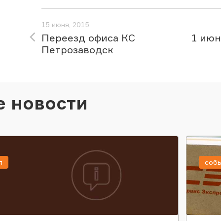
15 июня, 2015
Переезд офиса КС
1 июн
Петрозаводск
е новости
я
соб