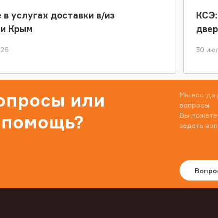
 в услугах доставки в/из
КСЭ:
ки Крым
двер
026
30 июл
вопросы или
Мы всегда 
вопросы.
Вы можете
 помощь?
задать воп
Вопро