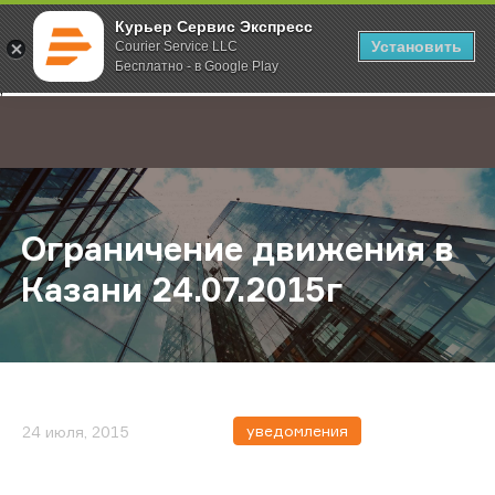
Курьер Сервис Экспресс
Установить
Courier Service LLC
Бесплатно - в Google Play
Главная
О компании
Новости
Ограничение движения в Казани 2
;
Ограничение движения в
Казани 24.07.2015г
уведомления
24 июля, 2015