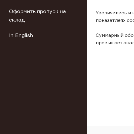
Оформить пропуск на
Увеличились и 
склад
показатлеях сос
In English
Суммарный обор
превышает анал