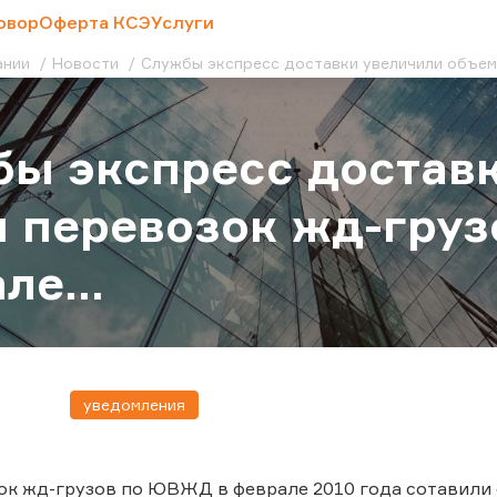
овор
Оферта КСЭ
Услуги
ании
Новости
Службы экспресс доставки увеличили объем
ы экспресс достав
 перевозок жд-гру
ле...
уведомления
к жд-грузов по ЮВЖД в феврале 2010 года сотавили 