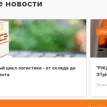
е новости
СМИ 
ый цикл логистики - от склада до
"РЖД
ента
ЭТр
28 июл
Мы всегда 