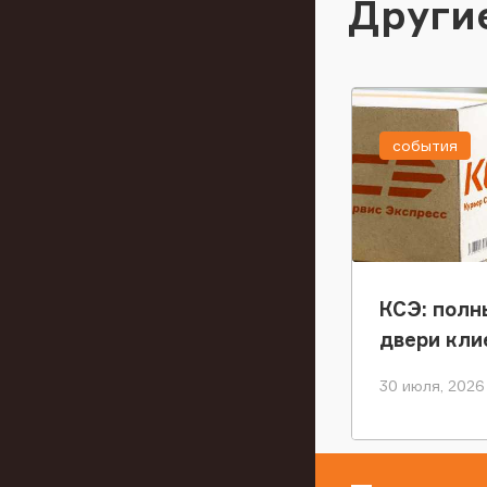
Други
события
КСЭ: полн
двери кли
30 июля, 2026