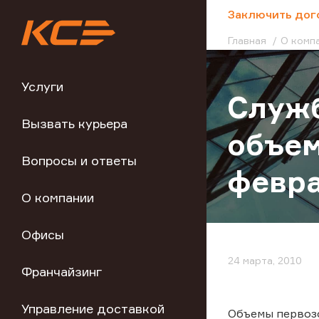
;
Заключить дог
Главная
О комп
Услуги
Служб
Вызвать курьера
объем
Вопросы и ответы
февра
О компании
Офисы
24 марта, 2010
Франчайзинг
Управление доставкой
Объемы первозо