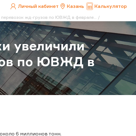
Личный кабинет
Казань
Калькулятор
 перевозок жд-грузов по ЮВЖД в феврале...
ки увеличили
зов по ЮВЖД в
около 6 миллионов тонн.