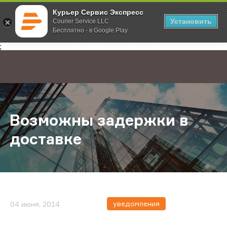
Курьер Сервис Экспресс
Установить
Courier Service LLC
Бесплатно - в Google Play
Главная
О компании
Новости
Возможны задержки в доставке
;
Возможны задержки в
доставке
уведомления
04 июня, 2014