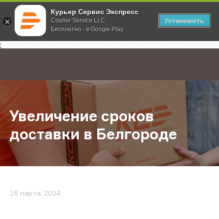
Курьер Сервис Экспресс
Установить
Courier Service LLC
Бесплатно - в Google Play
Главная
О компании
Новости
Увеличение сроков доставки в Б
;
Увеличение сроков
доставки в Белгороде
18 марта, 2024