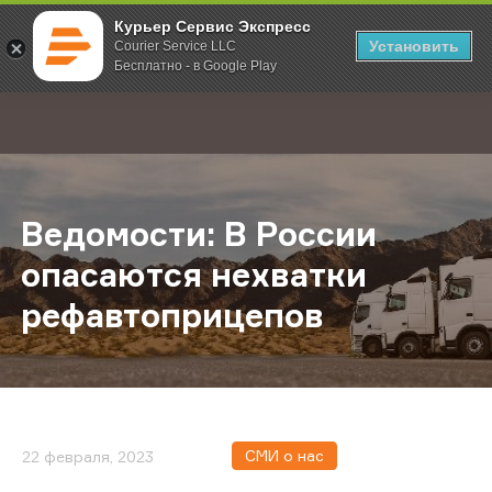
Курьер Сервис Экспресс
Установить
Courier Service LLC
Бесплатно - в Google Play
Главная
О компании
Новости
Ведомости: В России опасаются 
;
Ведомости: В России
опасаются нехватки
рефавтоприцепов
СМИ о нас
22 февраля, 2023