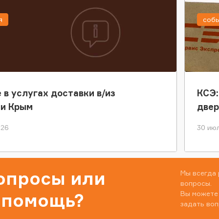
я
соб
 в услугах доставки в/из
КСЭ:
ки Крым
двер
026
30 июл
вопросы или
Мы всегда 
вопросы.
Вы можете
 помощь?
задать воп