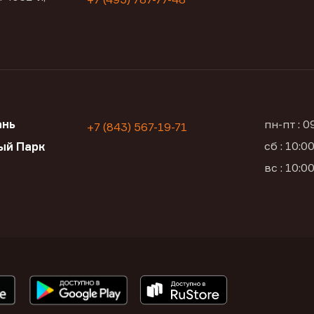
ань
пн-пт : 
+7 (843) 567-19-71
сб : 10:
ый Парк
вс : 10: