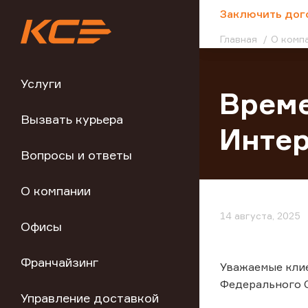
;
Заключить дог
Главная
О комп
Услуги
Време
Вызвать курьера
Инте
Вопросы и ответы
О компании
14 августа, 2025
Офисы
Франчайзинг
Уважаемые кли
Федерального О
Управление доставкой