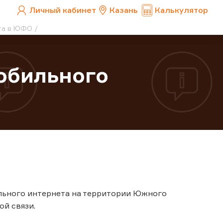
Личный кабинет
Казань
Калькулятор
та в ЮФО
обильного
льного интернета на территории Южного
й связи.