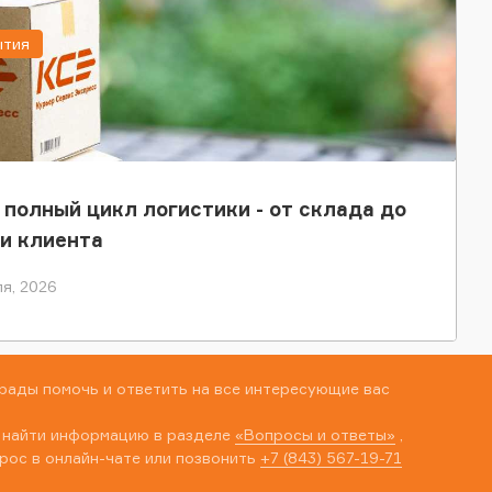
ытия
 полный цикл логистики - от склада до
и клиента
я, 2026
рады помочь и ответить на все интересующие вас
 найти информацию в разделе
«Вопросы и ответы»
,
рос в онлайн-чате или позвонить
+7 (843) 567-19-71