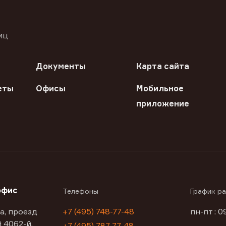
иц
Документы
Карта сайта
еты
Офисы
Мобильное
приложение
офис
Телефоны
График р
а, проезд
+7 (495) 748-77-48
пн-пт : 0
 4062-й,
+7 (495) 787-77-48