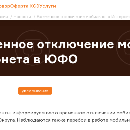
овор
Оферта КСЭ
Услуги
ании
Новости
Временное отключение мобильного Интерне
нное отключение м
рнета в ЮФО
уведомления
енты, информируем вас о временном отключении моби
круга. Наблюдаются также перебои в работе мобильно