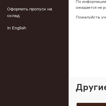
По информации,
ожидается не р
Оформить пропуск на
склад
Пожалуйста, у
In English
Други