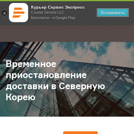
Курьер Сервис Экспресс
Установить
Courier Service LLC
Бесплатно - в Google Play
Главная
О компании
Новости
Временное приостановление дос
;
Временное
приостановление
доставки в Северную
Корею